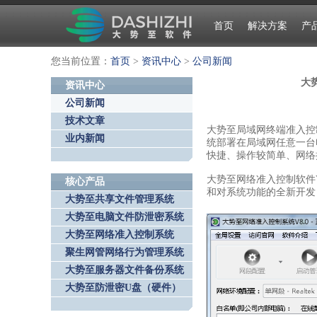
首页
解决方案
产
您当前位置：
首页
>
资讯中心
>
公司新闻
大
资讯中心
公司新闻
技术文章
大势至局域网终端准入控
业内新闻
统部署在局域网任意一台
快捷、操作较简单、网络
大势至网络准入控制软件
核心产品
和对系统功能的全新开发
大势至共享文件管理系统
大势至电脑文件防泄密系统
大势至网络准入控制系统
聚生网管网络行为管理系统
大势至服务器文件备份系统
大势至防泄密U盘（硬件）