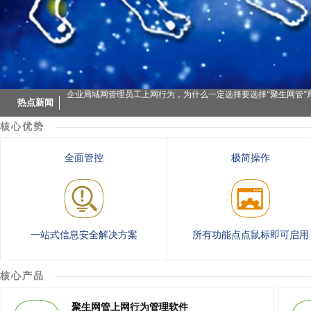
企业局域网管理员工上网行为，为什么一定选择要选择“聚生网管”
热点新闻
大势至共享文件管理系统全面监控服务器共享文件的打开、复制、
核心优势
聚生网管国内独家完全禁用迅雷下载、限制QQ游戏、禁止PPS电
全面管控
极简操作
聚生网管独家集成“超级封堵规则”，实时定制任意网络软件的封堵
企业局域网管理员工上网行为，为什么一定选择要选择“聚生网管”
大势至共享文件管理系统全面监控服务器共享文件的打开、复制、
一站式信息安全解决方案
所有功能点点鼠标即可启用
聚生网管国内独家完全禁用迅雷下载、限制QQ游戏、禁止PPS电
聚生网管独家集成“超级封堵规则”，实时定制任意网络软件的封堵
核心产品
聚生网管上网行为管理软件